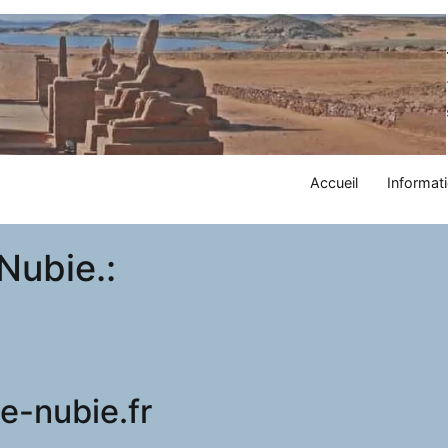
Accueil
Informati
Nubie.:
e-nubie.fr