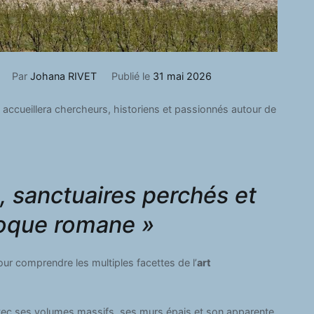
Par
Johana RIVET
Publié le
31 mai 2026
a accueillera chercheurs, historiens et passionnés autour de
s, sanctuaires perchés et
poque romane »
ur comprendre les multiples facettes de l’
art
avec ses volumes massifs, ses murs épais et son apparente