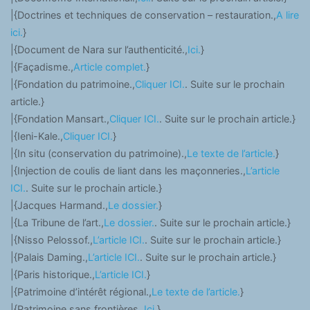
|{Doctrines et techniques de conservation – restauration.,
A lire
ici.
}
|{Document de Nara sur l’authenticité.,
Ici.
}
|{Façadisme.,
Article complet.
}
|{Fondation du patrimoine.,
Cliquer ICI.
. Suite sur le prochain
article.}
|{Fondation Mansart.,
Cliquer ICI.
. Suite sur le prochain article.}
|{Ieni-Kale.,
Cliquer ICI.
}
|{In situ (conservation du patrimoine).,
Le texte de l’article.
}
|{Injection de coulis de liant dans les maçonneries.,
L’article
ICI.
. Suite sur le prochain article.}
|{Jacques Harmand.,
Le dossier.
}
|{La Tribune de l’art.,
Le dossier.
. Suite sur le prochain article.}
|{Nisso Pelossof.,
L’article ICI.
. Suite sur le prochain article.}
|{Palais Daming.,
L’article ICI.
. Suite sur le prochain article.}
|{Paris historique.,
L’article ICI.
}
|{Patrimoine d’intérêt régional.,
Le texte de l’article.
}
|{Patrimoine sans frontières.,
Ici.
}