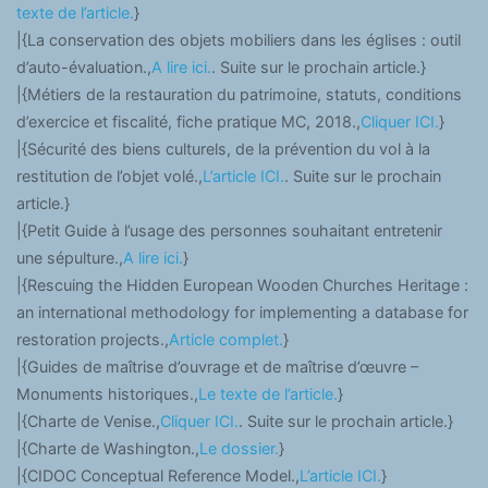
texte de l’article.
}
|{La conservation des objets mobiliers dans les églises : outil
d’auto-évaluation.,
A lire ici.
. Suite sur le prochain article.}
|{Métiers de la restauration du patrimoine, statuts, conditions
d’exercice et fiscalité, fiche pratique MC, 2018.,
Cliquer ICI.
}
|{Sécurité des biens culturels, de la prévention du vol à la
restitution de l’objet volé.,
L’article ICI.
. Suite sur le prochain
article.}
|{Petit Guide à l’usage des personnes souhaitant entretenir
une sépulture.,
A lire ici.
}
|{Rescuing the Hidden European Wooden Churches Heritage :
an international methodology for implementing a database for
restoration projects.,
Article complet.
}
|{Guides de maîtrise d’ouvrage et de maîtrise d’œuvre –
Monuments historiques.,
Le texte de l’article.
}
|{Charte de Venise.,
Cliquer ICI.
. Suite sur le prochain article.}
|{Charte de Washington.,
Le dossier.
}
|{CIDOC Conceptual Reference Model.,
L’article ICI.
}