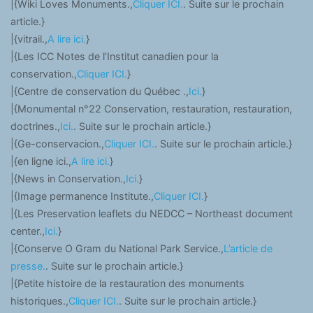
|{Wiki Loves Monuments.,
Cliquer ICI.
. Suite sur le prochain
article.}
|{vitrail.,
A lire ici.
}
|{Les ICC Notes de l’Institut canadien pour la
conservation.,
Cliquer ICI.
}
|{Centre de conservation du Québec .,
Ici.
}
|{Monumental n°22 Conservation, restauration, restauration,
doctrines.,
Ici.
. Suite sur le prochain article.}
|{Ge-conservacion.,
Cliquer ICI.
. Suite sur le prochain article.}
|{en ligne ici.,
A lire ici.
}
|{News in Conservation.,
Ici.
}
|{Image permanence Institute.,
Cliquer ICI.
}
|{Les Preservation leaflets du NEDCC – Northeast document
center.,
Ici.
}
|{Conserve O Gram du National Park Service.,
L’article de
presse.
. Suite sur le prochain article.}
|{Petite histoire de la restauration des monuments
historiques.,
Cliquer ICI.
. Suite sur le prochain article.}