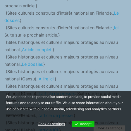
prochain article.}
|{Sites culturels construits d’intérêt national en Finlande.,
Le
dossier.
}
|{Sites culturels construits d’intérêt national en Finlande.,
Ici.
.
Suite sur le prochain article.}
|{Sites historiques et culturels majeurs protégés au niveau
national.,
Article complet.
}
|{Sites historiques et culturels majeurs protégés au niveau
national.,
Le dossier.
}
|{Sites historiques et culturels majeurs protégés au niveau
national (Gansu).,
A lire ici.
}
|{Sites historiques et culturels majeurs protégés au niveau
national (Gansu).,
L’article de presse.
. Suite sur le prochain
We use cookies to personalise content and ads, to provide social media
article.}
features and to analyse our traffic. We also share information about your
|{Sites historiques et culturels majeurs protégés au niveau
use of our site with our social media, advertising and analytics partners.
View more
national (Hebei).,
L’article de presse.
}
|{Sites historiques et culturels majeurs protégés au niveau
Cookies settings
Accept
Cookies settings
national (Hebei).,
L’article ICI.
}