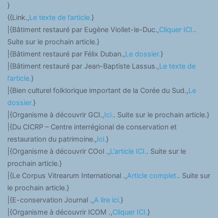
}
{{Link.,
Le texte de l’article.
}
|{Bâtiment restauré par Eugène Viollet-le-Duc.,
Cliquer ICI.
.
Suite sur le prochain article.}
|{Bâtiment restauré par Félix Duban.,
Le dossier.
}
|{Bâtiment restauré par Jean-Baptiste Lassus.,
Le texte de
l’article.
}
|{Bien culturel folklorique important de la Corée du Sud.,
Le
dossier.
}
|{Organisme à découvrir GCI.,
Ici.
. Suite sur le prochain article.}
|{Du CICRP – Centre interrégional de conservation et
restauration du patrimoine.,
Ici.
}
|{Organisme à découvrir COol .,
L’article ICI.
. Suite sur le
prochain article.}
|{Le Corpus Vitrearum International .,
Article complet.
. Suite sur
le prochain article.}
|{E-conservation Journal .,
A lire ici.
}
|{Organisme à découvrir ICOM .,
Cliquer ICI.
}