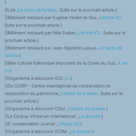
}
{{Link.,
Le texte de l’article.
. Suite sur le prochain article.}
|{Bâtiment restauré par Eugène Viollet-le-Duc.,
L’article ICI.
.
Suite sur le prochain article.}
|{Bâtiment restauré par Félix Duban.,
L’article ICI.
. Suite sur le
prochain article.}
|{Bâtiment restauré par Jean-Baptiste Lassus.,
Le texte de
l’article.
}
|{Bien culturel folklorique important de la Corée du Sud.,
A lire
ici.
}
|{Organisme à découvrir GCI.,
Ici.
}
|{Du CICRP – Centre interrégional de conservation et
restauration du patrimoine.,
L’article de presse.
. Suite sur le
prochain article.}
|{Organisme à découvrir COol .,
L’article de presse.
}
|{Le Corpus Vitrearum International .,
Le dossier.
}
|{E-conservation Journal .,
Cliquer ICI.
}
|{Organisme à découvrir ICOM .,
Le dossier.
}