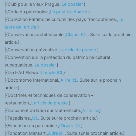
|{Club pour le vieux Prague.,
Le dossier.
}
|{Code du patrimoine.,
Le post d’actualité.
}
|{Collection Patrimoine culturel des pays francophones.,
Le
texte de l’article.
}
|{Conservation architecturale.,
Cliquer ICI.
. Suite sur le prochain
article.}
|{Conservation préventive.,
L’article de presse.
}
|{Convention sur la protection du patrimoine culturel
subaquatique.,
Le dossier.
}
|{Din l-Art Ħelwa.,
L’article ICI.
}
|{Docomomo International.,
A lire ici.
. Suite sur le prochain
article.}
|{Doctrines et techniques de conservation –
restauration.,
L’article de presse.
}
|{Document de Nara sur l’authenticité.,
A lire ici.
}
|{Façadisme.,
Ici.
. Suite sur le prochain article.}
|{Fondation du patrimoine.,
Cliquer ICI.
}
|{Fondation Mansart.,
A lire ici.
. Suite sur le prochain article.}