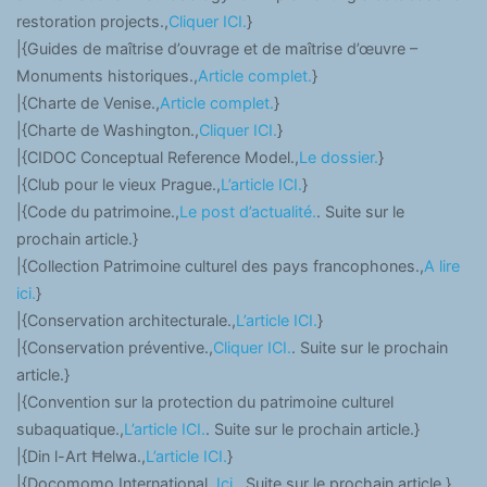
restoration projects.,
Cliquer ICI.
}
|{Guides de maîtrise d’ouvrage et de maîtrise d’œuvre –
Monuments historiques.,
Article complet.
}
|{Charte de Venise.,
Article complet.
}
|{Charte de Washington.,
Cliquer ICI.
}
|{CIDOC Conceptual Reference Model.,
Le dossier.
}
|{Club pour le vieux Prague.,
L’article ICI.
}
|{Code du patrimoine.,
Le post d’actualité.
. Suite sur le
prochain article.}
|{Collection Patrimoine culturel des pays francophones.,
A lire
ici.
}
|{Conservation architecturale.,
L’article ICI.
}
|{Conservation préventive.,
Cliquer ICI.
. Suite sur le prochain
article.}
|{Convention sur la protection du patrimoine culturel
subaquatique.,
L’article ICI.
. Suite sur le prochain article.}
|{Din l-Art Ħelwa.,
L’article ICI.
}
|{Docomomo International.,
Ici.
. Suite sur le prochain article.}