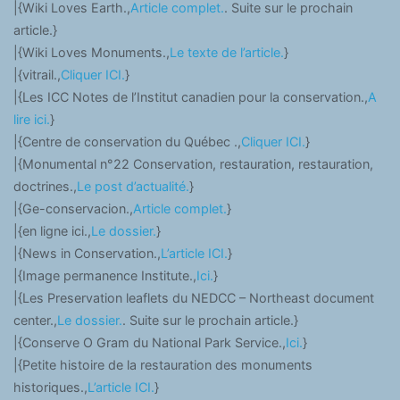
|{Wiki Loves Earth.,
Article complet.
. Suite sur le prochain
article.}
|{Wiki Loves Monuments.,
Le texte de l’article.
}
|{vitrail.,
Cliquer ICI.
}
|{Les ICC Notes de l’Institut canadien pour la conservation.,
A
lire ici.
}
|{Centre de conservation du Québec .,
Cliquer ICI.
}
|{Monumental n°22 Conservation, restauration, restauration,
doctrines.,
Le post d’actualité.
}
|{Ge-conservacion.,
Article complet.
}
|{en ligne ici.,
Le dossier.
}
|{News in Conservation.,
L’article ICI.
}
|{Image permanence Institute.,
Ici.
}
|{Les Preservation leaflets du NEDCC – Northeast document
center.,
Le dossier.
. Suite sur le prochain article.}
|{Conserve O Gram du National Park Service.,
Ici.
}
|{Petite histoire de la restauration des monuments
historiques.,
L’article ICI.
}