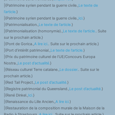
|{Patrimoine syrien pendant la guerre civile.,
Le texte de
l’article.
}
|{Patrimoine syrien pendant la guerre civile.,
Ici.
}
|{Patrimonialisation.,
Le texte de l’article.
}
|{Patrimonialisation (homonymie).,
Le texte de l’article.
. Suite
sur le prochain article.}
|{Pont de Gorica.,
A lire ici.
. Suite sur le prochain article.}
|{Port d’intérêt patrimonial.,
Le texte de l’article.
}
|{Prix du patrimoine culturel de l’UE/Concours Europa
Nostra.,
Le post d’actualité.
}
|{Réseau culturel Terre catalane.,
Le dossier.
. Suite sur le
prochain article.}
|{Red Tail Project.,
Le post d’actualité.
}
|{Registre patrimonial du Queensland.,
Le post d’actualité.
}
|{René Dinkel.,
Ici.
}
|{Renaissance du Lille Ancien.,
A lire ici.
}
|{Restauration de la composition murale de la Maison de la
Radio à Strasbourg.,
A lire ici.
. Suite sur le prochain article.}