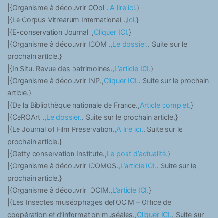
|{Organisme à découvrir COol .,
A lire ici.
}
|{Le Corpus Vitrearum International .,
Ici.
}
|{E-conservation Journal .,
Cliquer ICI.
}
|{Organisme à découvrir ICOM .,
Le dossier.
. Suite sur le
prochain article.}
|{In Situ. Revue des patrimoines.,
L’article ICI.
}
|{Organisme à découvrir INP.,
Cliquer ICI.
. Suite sur le prochain
article.}
|{De la Bibliothèque nationale de France.,
Article complet.
}
|{CeROArt .,
Le dossier.
. Suite sur le prochain article.}
|{Le Journal of Film Preservation.,
A lire ici.
. Suite sur le
prochain article.}
|{Getty conservation Institute.,
Le post d’actualité.
}
|{Organisme à découvrir ICOMOS.,
L’article ICI.
. Suite sur le
prochain article.}
|{Organisme à découvrir OCIM.,
L’article ICI.
}
|{Les Insectes muséophages del’OCIM – Office de
coopération et d’information muséales.,
Cliquer ICI.
. Suite sur