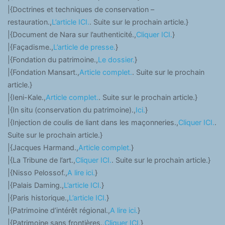
|{Doctrines et techniques de conservation –
restauration.,
L’article ICI.
. Suite sur le prochain article.}
|{Document de Nara sur l’authenticité.,
Cliquer ICI.
}
|{Façadisme.,
L’article de presse.
}
|{Fondation du patrimoine.,
Le dossier.
}
|{Fondation Mansart.,
Article complet.
. Suite sur le prochain
article.}
|{Ieni-Kale.,
Article complet.
. Suite sur le prochain article.}
|{In situ (conservation du patrimoine).,
Ici.
}
|{Injection de coulis de liant dans les maçonneries.,
Cliquer ICI.
.
Suite sur le prochain article.}
|{Jacques Harmand.,
Article complet.
}
|{La Tribune de l’art.,
Cliquer ICI.
. Suite sur le prochain article.}
|{Nisso Pelossof.,
A lire ici.
}
|{Palais Daming.,
L’article ICI.
}
|{Paris historique.,
L’article ICI.
}
|{Patrimoine d’intérêt régional.,
A lire ici.
}
|{Patrimoine sans frontières.,
Cliquer ICI.
}