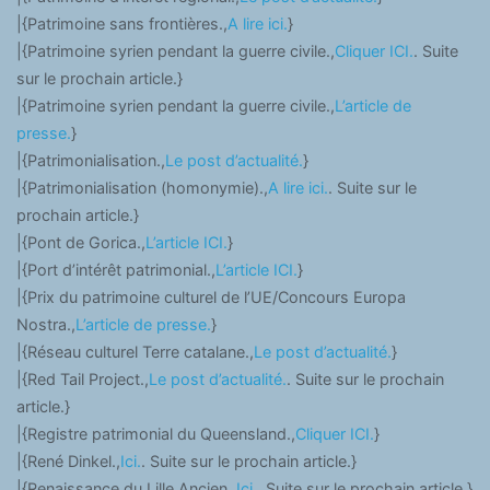
|{Patrimoine sans frontières.,
A lire ici.
}
|{Patrimoine syrien pendant la guerre civile.,
Cliquer ICI.
. Suite
sur le prochain article.}
|{Patrimoine syrien pendant la guerre civile.,
L’article de
presse.
}
|{Patrimonialisation.,
Le post d’actualité.
}
|{Patrimonialisation (homonymie).,
A lire ici.
. Suite sur le
prochain article.}
|{Pont de Gorica.,
L’article ICI.
}
|{Port d’intérêt patrimonial.,
L’article ICI.
}
|{Prix du patrimoine culturel de l’UE/Concours Europa
Nostra.,
L’article de presse.
}
|{Réseau culturel Terre catalane.,
Le post d’actualité.
}
|{Red Tail Project.,
Le post d’actualité.
. Suite sur le prochain
article.}
|{Registre patrimonial du Queensland.,
Cliquer ICI.
}
|{René Dinkel.,
Ici.
. Suite sur le prochain article.}
|{Renaissance du Lille Ancien.,
Ici.
. Suite sur le prochain article.}