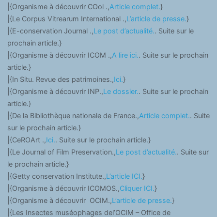
|{Organisme à découvrir COol .,
Article complet.
}
|{Le Corpus Vitrearum International .,
L’article de presse.
}
|{E-conservation Journal .,
Le post d’actualité.
. Suite sur le
prochain article.}
|{Organisme à découvrir ICOM .,
A lire ici.
. Suite sur le prochain
article.}
|{In Situ. Revue des patrimoines.,
Ici.
}
|{Organisme à découvrir INP.,
Le dossier.
. Suite sur le prochain
article.}
|{De la Bibliothèque nationale de France.,
Article complet.
. Suite
sur le prochain article.}
|{CeROArt .,
Ici.
. Suite sur le prochain article.}
|{Le Journal of Film Preservation.,
Le post d’actualité.
. Suite sur
le prochain article.}
|{Getty conservation Institute.,
L’article ICI.
}
|{Organisme à découvrir ICOMOS.,
Cliquer ICI.
}
|{Organisme à découvrir OCIM.,
L’article de presse.
}
|{Les Insectes muséophages del’OCIM – Office de