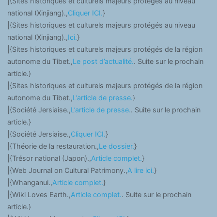
|{Sites historiques et culturels majeurs protégés au niveau
national (Xinjiang).,
Cliquer ICI.
}
|{Sites historiques et culturels majeurs protégés au niveau
national (Xinjiang).,
Ici.
}
|{Sites historiques et culturels majeurs protégés de la région
autonome du Tibet.,
Le post d’actualité.
. Suite sur le prochain
article.}
|{Sites historiques et culturels majeurs protégés de la région
autonome du Tibet.,
L’article de presse.
}
|{Société Jersiaise.,
L’article de presse.
. Suite sur le prochain
article.}
|{Société Jersiaise.,
Cliquer ICI.
}
|{Théorie de la restauration.,
Le dossier.
}
|{Trésor national (Japon).,
Article complet.
}
|{Web Journal on Cultural Patrimony.,
A lire ici.
}
|{Whanganui.,
Article complet.
}
|{Wiki Loves Earth.,
Article complet.
. Suite sur le prochain
article.}