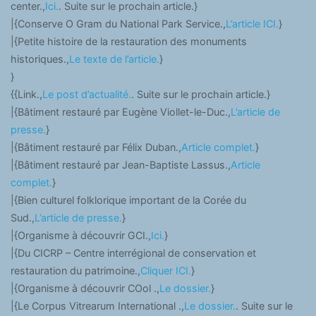
center.,
Ici.
. Suite sur le prochain article.}
|{Conserve O Gram du National Park Service.,
L’article ICI.
}
|{Petite histoire de la restauration des monuments
historiques.,
Le texte de l’article.
}
}
{{Link.,
Le post d’actualité.
. Suite sur le prochain article.}
|{Bâtiment restauré par Eugène Viollet-le-Duc.,
L’article de
presse.
}
|{Bâtiment restauré par Félix Duban.,
Article complet.
}
|{Bâtiment restauré par Jean-Baptiste Lassus.,
Article
complet.
}
|{Bien culturel folklorique important de la Corée du
Sud.,
L’article de presse.
}
|{Organisme à découvrir GCI.,
Ici.
}
|{Du CICRP – Centre interrégional de conservation et
restauration du patrimoine.,
Cliquer ICI.
}
|{Organisme à découvrir COol .,
Le dossier.
}
|{Le Corpus Vitrearum International .,
Le dossier.
. Suite sur le