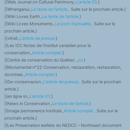
|{Web Journal on Cultural Patrimony.,
L’article ICI.
}
|{Whanganui.,
Le texte de l’article.
. Suite sur le prochain article.}
|{Wiki Loves Earth.,
Le texte de l’article.
}
|{Wiki Loves Monuments.,
Le post d’actualité.
. Suite sur le
prochain article.}
|{vitrail.,
L’article de presse.
}
|{Les ICC Notes de l’Institut canadien pour la
conservation.,
Article complet.
}
|{Centre de conservation du Québec .,
Ici.
}
|{Monumental n°22 Conservation, restauration, restauration,
doctrines.,
Article complet.
}
|{Ge-conservacion.,
L’article de presse.
. Suite sur le prochain
article.}
|{en ligne ici.,
L’article ICI.
}
|{News in Conservation.,
Le texte de l’article.
}
|{Image permanence Institute.,
Article complet.
. Suite sur le
prochain article.}
|{Les Preservation leaflets du NEDCC – Northeast document