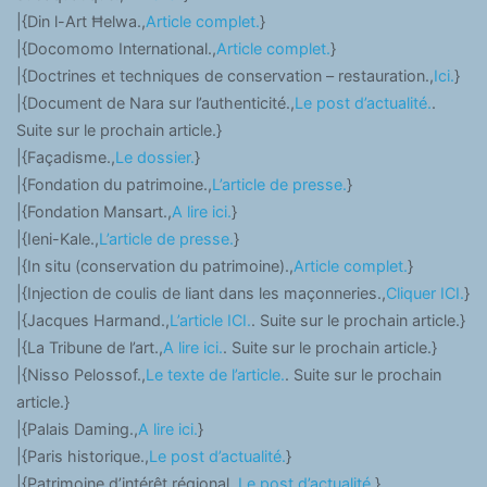
|{Din l-Art Ħelwa.,
Article complet.
}
|{Docomomo International.,
Article complet.
}
|{Doctrines et techniques de conservation – restauration.,
Ici.
}
|{Document de Nara sur l’authenticité.,
Le post d’actualité.
.
Suite sur le prochain article.}
|{Façadisme.,
Le dossier.
}
|{Fondation du patrimoine.,
L’article de presse.
}
|{Fondation Mansart.,
A lire ici.
}
|{Ieni-Kale.,
L’article de presse.
}
|{In situ (conservation du patrimoine).,
Article complet.
}
|{Injection de coulis de liant dans les maçonneries.,
Cliquer ICI.
}
|{Jacques Harmand.,
L’article ICI.
. Suite sur le prochain article.}
|{La Tribune de l’art.,
A lire ici.
. Suite sur le prochain article.}
|{Nisso Pelossof.,
Le texte de l’article.
. Suite sur le prochain
article.}
|{Palais Daming.,
A lire ici.
}
|{Paris historique.,
Le post d’actualité.
}
|{Patrimoine d’intérêt régional.,
Le post d’actualité.
}