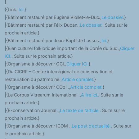
}
{{Link.,
Ici.
}
|{Bâtiment restauré par Eugène Viollet-le-Duc.,
Le dossier.
}
|{Bâtiment restauré par Félix Duban.,
Le dossier.
. Suite sur le
prochain article.}
|{Bâtiment restauré par Jean-Baptiste Lassus.,
Ici.
}
|{Bien culturel folklorique important de la Corée du Sud.,
Cliquer
ICI.
. Suite sur le prochain article.}
|{Organisme à découvrir GCI.,
Cliquer ICI.
}
|{Du CICRP – Centre interrégional de conservation et
restauration du patrimoine.,
Article complet.
}
|{Organisme à découvrir COol .,
Article complet.
}
|{Le Corpus Vitrearum International .,
A lire ici.
. Suite sur le
prochain article.}
|{E-conservation Journal .,
Le texte de l’article.
. Suite sur le
prochain article.}
|{Organisme à découvrir ICOM .,
Le post d’actualité.
. Suite sur
le prochain article.}