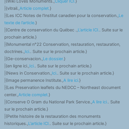
|{Wiki Loves Monuments.,
Cliquer ICI.
}
|{vitrail.,
Article complet.
}
|{Les ICC Notes de l’Institut canadien pour la conservation.,
Le
texte de l’article.
}
|{Centre de conservation du Québec .,
L’article ICI.
. Suite sur le
prochain article.}
|{Monumental n°22 Conservation, restauration, restauration,
doctrines.,
Ici.
. Suite sur le prochain article.}
|{Ge-conservacion.,
Le dossier.
}
|{en ligne ici.,
Ici.
. Suite sur le prochain article.}
|{News in Conservation.,
Ici.
. Suite sur le prochain article.}
|{Image permanence Institute.,
A lire ici.
}
|{Les Preservation leaflets du NEDCC – Northeast document
center.,
Article complet.
}
|{Conserve O Gram du National Park Service.,
A lire ici.
. Suite
sur le prochain article.}
|{Petite histoire de la restauration des monuments
historiques.,
L’article ICI.
. Suite sur le prochain article.}