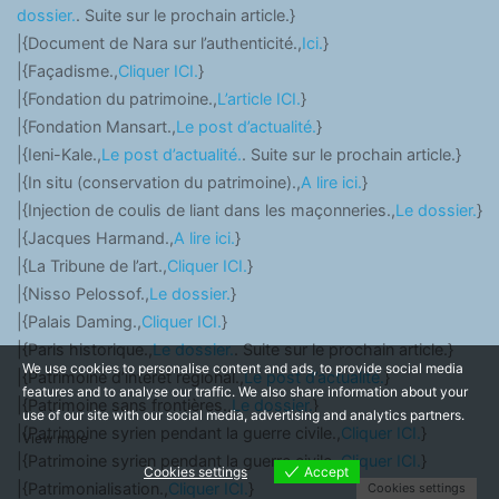
dossier.
. Suite sur le prochain article.}
|{Document de Nara sur l’authenticité.,
Ici.
}
|{Façadisme.,
Cliquer ICI.
}
|{Fondation du patrimoine.,
L’article ICI.
}
|{Fondation Mansart.,
Le post d’actualité.
}
|{Ieni-Kale.,
Le post d’actualité.
. Suite sur le prochain article.}
|{In situ (conservation du patrimoine).,
A lire ici.
}
|{Injection de coulis de liant dans les maçonneries.,
Le dossier.
}
|{Jacques Harmand.,
A lire ici.
}
|{La Tribune de l’art.,
Cliquer ICI.
}
|{Nisso Pelossof.,
Le dossier.
}
|{Palais Daming.,
Cliquer ICI.
}
|{Paris historique.,
Le dossier.
. Suite sur le prochain article.}
We use cookies to personalise content and ads, to provide social media
|{Patrimoine d’intérêt régional.,
Le post d’actualité.
}
features and to analyse our traffic. We also share information about your
|{Patrimoine sans frontières.,
Le dossier.
}
use of our site with our social media, advertising and analytics partners.
|{Patrimoine syrien pendant la guerre civile.,
Cliquer ICI.
}
View more
|{Patrimoine syrien pendant la guerre civile.,
Cliquer ICI.
}
Cookies settings
Accept
|{Patrimonialisation.,
Cliquer ICI.
}
Cookies settings