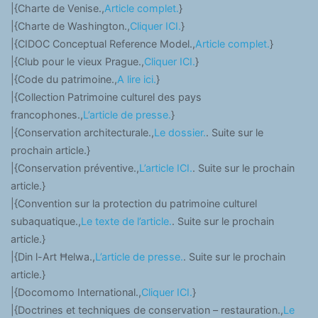
|{Charte de Venise.,
Article complet.
}
|{Charte de Washington.,
Cliquer ICI.
}
|{CIDOC Conceptual Reference Model.,
Article complet.
}
|{Club pour le vieux Prague.,
Cliquer ICI.
}
|{Code du patrimoine.,
A lire ici.
}
|{Collection Patrimoine culturel des pays
francophones.,
L’article de presse.
}
|{Conservation architecturale.,
Le dossier.
. Suite sur le
prochain article.}
|{Conservation préventive.,
L’article ICI.
. Suite sur le prochain
article.}
|{Convention sur la protection du patrimoine culturel
subaquatique.,
Le texte de l’article.
. Suite sur le prochain
article.}
|{Din l-Art Ħelwa.,
L’article de presse.
. Suite sur le prochain
article.}
|{Docomomo International.,
Cliquer ICI.
}
|{Doctrines et techniques de conservation – restauration.,
Le