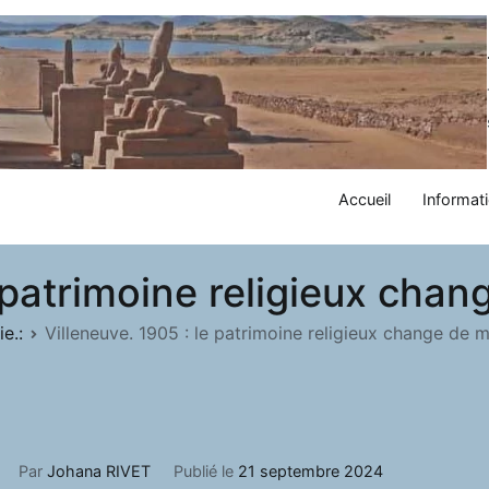
Accueil
Informati
e patrimoine religieux cha
e.:
Villeneuve. 1905 : le patrimoine religieux change de 
Par
Johana RIVET
Publié le
21 septembre 2024