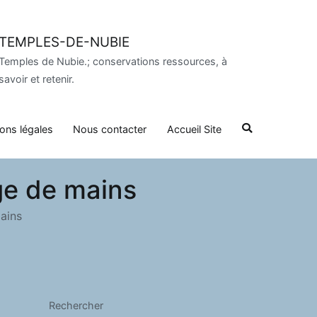
TEMPLES-DE-NUBIE
Temples de Nubie.; conservations ressources, à
savoir et retenir.
ons légales
Nous contacter
Accueil Site
nge de mains
mains
Rechercher