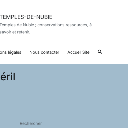
TEMPLES-DE-NUBIE
Temples de Nubie.; conservations ressources, à
savoir et retenir.
ons légales
Nous contacter
Accueil Site
éril
Rechercher