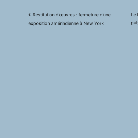
Navigation
Restitution d’œuvres : fermeture d’une
Le 
pub
exposition amérindienne à New York
de
l’article