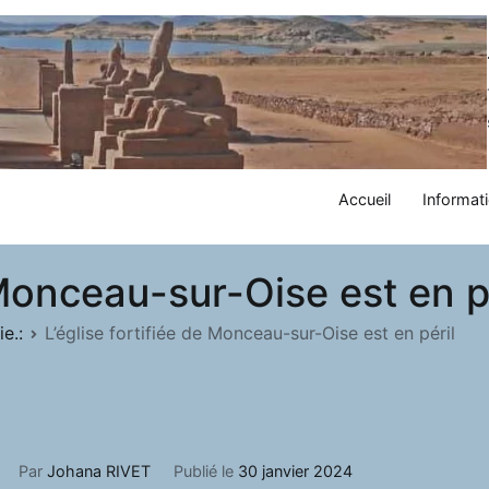
Accueil
Informati
 Monceau-sur-Oise est en p
e.:
L’église fortifiée de Monceau-sur-Oise est en péril
Par
Johana RIVET
Publié le
30 janvier 2024